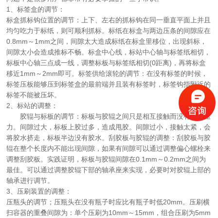
1、标签盒的调节：
标盒抓标钩位置的调节：上下、左右的抓标钩在同一垂直平面上并且
均匀吃力于标纸，则可顺利抓标。标纸在标盒与两边压条的间隙应在
0.8mm～1mm之间，间隙太大造成标纸在标盒里移位，出现斜标，
间隙太小会造成推标不畅。标盒中心线，标站中心轴与标签纸相切，
标板中心轴三点成一线，调整标板与标签纸相切(0距离)，再将标盒
移近1mm～2mm即可。标签供给滚轮的调节：在没有标签的时候，
标签压板能够压到标签盒的最前端并且装有标签时，标签钩指附近的
标签不能被压坏。
2、标站的调整：
胶辊与标板的调节：标板与胶辊之间只是相互接触而没有任何压
力。间隙过大，标板上胶过多，造成甩胶。间隙过小，接触太紧，会
将胶水挤走，标板半边没有胶水。刮胶板与胶辊的调整：刮胶板与胶
辊在整个长度内不能出现间隙，如果有间隙可以通过调整偏心螺栓来
调整刮胶板。实践证明，标板与胶辊间隙在0.1mm～0.2mm之间为
最佳。可以通过调整胶辊下部的轴承座来实现，必要时对胶辊上部的
轴承进行调节。
3、压刷装置的调整：
压瓶头的调节；压瓶头在没有瓶子时应比有瓶子时低20mm。压刷横
扫容器的重叠间隙为：单个压刷为10mm～15mm，组合压刷为5mm